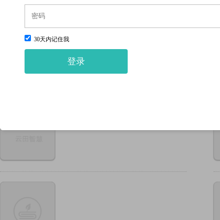
数理化
天文地球
生物科学
医药，卫生
农
30天内记住我
豆瓣最受关注
登录